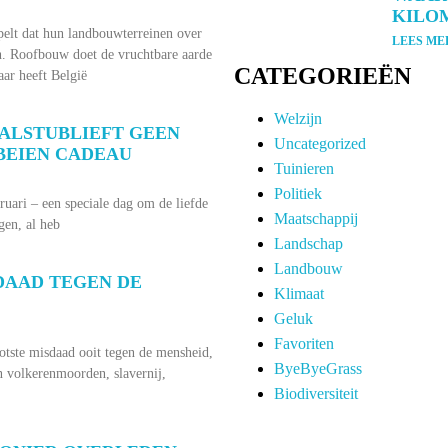
KILO
elt dat hun landbouwterreinen over
LEES ME
jn. Roofbouw doet de vruchtbare aarde
CATEGORIEËN
aar heeft België
Welzijn
 ALSTUBLIEFT GEEN
Uncategorized
BEIEN CADEAU
Tuinieren
Politiek
bruari – een speciale dag om de liefde
Maatschappij
gen, al heb
Landschap
Landbouw
DAAD TEGEN DE
Klimaat
Geluk
Favoriten
ootste misdaad ooit tegen de mensheid,
ByeByeGrass
n volkerenmoorden, slavernij,
Biodiversiteit