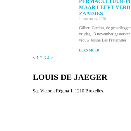
PERMACULTUUR-PI
MAAR LEEFT VERD
ZAADJES
14 november, 2020
Gilbert Cardon, de grondlegger
vrijdag 13 november gestorven. 
vrouw Josine Les Fraternités
LEES MEER
<
1
2
3
4
>
LOUIS DE JAEGER
Sq. Victoria Régina 1, 1210 Bruxelles.