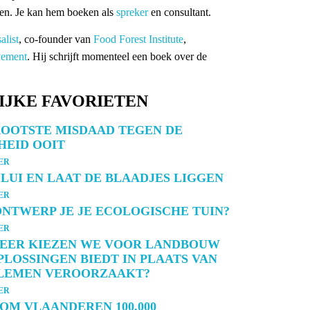
ten. Je kan hem boeken als
spreker
en consultant.
list
, co-founder van
Food Forest Institute
,
vement
. Hij schrijft momenteel een boek over de
IJKE FAVORIETEN
ROOTSTE MISDAAD TEGEN DE
HEID OOIT
ER
LUI EN LAAT DE BLAADJES LIGGEN
ER
NTWERP JE JE ECOLOGISCHE TUIN?
ER
EER KIEZEN WE VOOR LANDBOUW
PLOSSINGEN BIEDT IN PLAATS VAN
LEMEN VEROORZAAKT?
ER
M VLAANDEREN 100.000