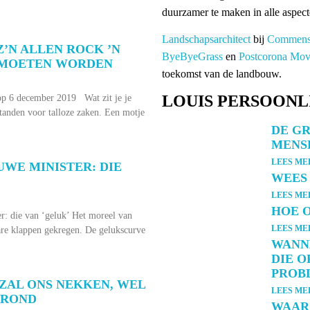
duurzamer te maken in alle aspec
Landschapsarchitect
bij
Commensa
’N ALLEN ROCK ’N
ByeByeGrass
en
Postcorona Mo
 MOETEN WORDEN
toekomst van de landbouw.
LOUIS PERSOONL
p 6 december 2019 Wat zit je je
tanden voor talloze zaken. Een motje
DE G
MENS
LEES ME
UWE MINISTER: DIE
WEES 
LEES ME
HOE O
er: die van ‘geluk’ Het moreel van
LEES ME
ware klappen gekregen. De gelukscurve
WANN
DIE O
PROB
ZAL ONS NEKKEN, WEL
LEES ME
GROND
WAARO