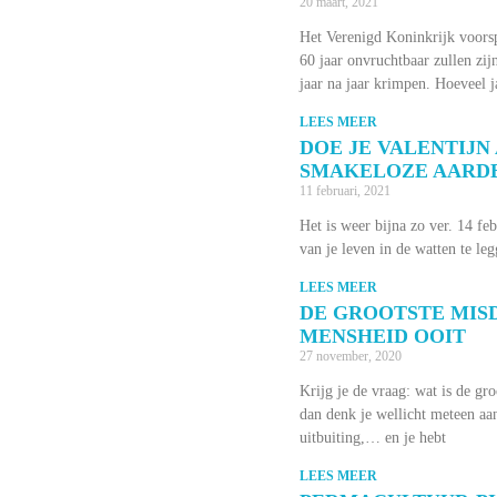
20 maart, 2021
Het Verenigd Koninkrijk voorsp
60 jaar onvruchtbaar zullen zi
jaar na jaar krimpen. Hoeveel j
LEES MEER
DOE JE VALENTIJN
SMAKELOZE AARD
11 februari, 2021
Het is weer bijna zo ver. 14 fe
van je leven in de watten te leg
LEES MEER
DE GROOTSTE MIS
MENSHEID OOIT
27 november, 2020
Krijg je de vraag: wat is de gr
dan denk je wellicht meteen aa
uitbuiting,… en je hebt
LEES MEER