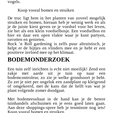
vogels.
Koop vooral bomen en struiken
De truc ligt hem in het planten van zoveel mogelijk
struiken en bomen, hieraan heb je weinig werk en als
je de juiste kiest geven ze je voedsel voor het leven,
zie het als een klein voedselbosje. Een voedselbos en
hier en daar een open vlakte waar je kunt partyen,
ravotten en genieten.
Rock ’n Roll gardening is zelfs puur altruïstisch, je
helpt er de bijtjes en vlinders mee en je hebt er een
positieve invloed mee op het klimaat.
BODEMONDERZOEK
Een tuin zelf inrichten is echt niet moeilijk! Zend een
zakje met aarde uit je tuin op naar een
bodemcontroleur, zo zie je welke grondsoort je hebt.
Zo zet je niet per ongeluk een zandplant op kleigrond
of omgekeerd, met de kans dat de helft van wat je
plant volgende zomer doodgaat.
Met bodemresultaat in de hand kan je de betere
tuinhandels afschuimen en je eens goed laten gaan.
Aan deze shoppings-spree heb je tenminste nog iets!
Koop vooral bomen en struiken.