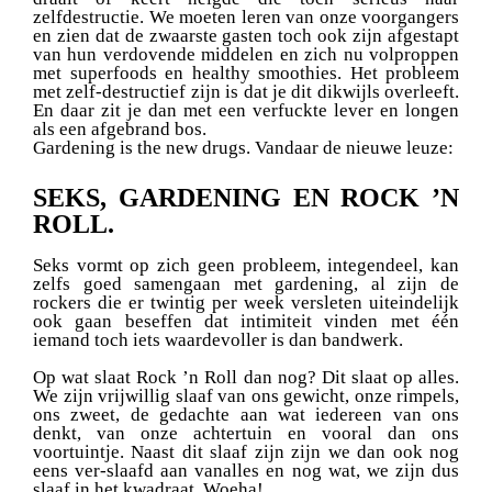
zelfdestructie. We moeten leren van onze voorgangers
en zien dat de zwaarste gasten toch ook zijn afgestapt
van hun verdovende middelen en zich nu volproppen
met superfoods en healthy smoothies. Het probleem
met zelf-destructief zijn is dat je dit dikwijls overleeft.
En daar zit je dan met een verfuckte lever en longen
als een afgebrand bos.
Gardening is the new drugs.
Vandaar de nieuwe leuze:
SEKS, GARDENING EN ROCK ’N
ROLL
.
Seks vormt op zich geen probleem, integendeel, kan
zelfs goed samengaan met gardening, al zijn de
rockers die er twintig per week versleten uiteindelijk
ook gaan beseffen dat intimiteit vinden met één
iemand toch iets waardevoller is dan bandwerk.
Op wat slaat Rock ’n Roll dan nog? Dit slaat op alles.
We zijn vrijwillig slaaf van ons gewicht, onze rimpels,
ons zweet, de gedachte aan wat iedereen van ons
denkt, van onze achtertuin en vooral dan ons
voortuintje. Naast dit slaaf zijn zijn we dan ook nog
eens ver-slaafd aan vanalles en nog wat, we zijn dus
slaaf in het kwadraat. Woeha!