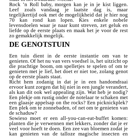
Rock ’n Roll baby, morgen kan je in je kist liggen.
Leef zoals vandaag je laatste dag is, maar
tegelijkertijd ook met de mogelijkheid dat je hier nog
70 kan rond kan lopen. Kies enkele nobele
levensdoelen waar je naar kunt streven, zet geluk en
liefde op de eerste plaats en maak het je voor de rest
zo gemakkelijk mogelijk.
DE GENOTSTUIN
Een tuin dient in de eerste instantie om van te
genieten. Of het nu van vers voedsel is, het uitzicht op
die prachtige boom, om spelletjes te spelen of om te
genieten met je lief, het doet er niet toe, zolang genot
op de eerste plaats staat.
Richt hem zodanig in dat je in een handomdraai
ervoor kunt zorgen dat hij niet in een jungle verandert,
als kan dit ook wel appealing zijn. Wat heb je nodig?
Een plekje om rustig onder de notelaar te schaken met
een glaasje appelsap on the rocks? Een picknickplek?
Een plek om te zonnebaden, of net om te genieten van
de schaduw?
Sowieso moet er een all-you-can-eat-buffet komen:
planten die je verwennen met lekkers, zonder dat je er
veel voor hoeft te doen. Een zee van bloemen zodat je
kan genieten van de talloze magische insecten en