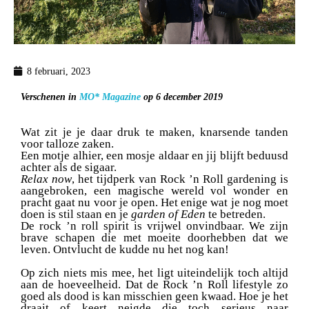
8 februari, 2023
Verschenen in
MO* Magazine
op 6 december 2019
Wat zit je je daar druk te maken, knarsende tanden
voor talloze zaken.
Een motje alhier, een mosje aldaar en jij blijft beduusd
achter als de sigaar.
Relax now
, het tijdperk van Rock ’n Roll gardening is
aangebroken, een magische wereld vol wonder en
pracht gaat nu voor je open. Het enige wat je nog moet
doen is stil staan en je
garden of Eden
te betreden.
De rock ’n roll spirit is vrijwel onvindbaar. We zijn
brave schapen die met moeite doorhebben dat we
leven. Ontvlucht de kudde nu het nog kan!
Op zich niets mis mee, het ligt uiteindelijk toch altijd
aan de hoeveelheid. Dat de Rock ’n Roll lifestyle zo
goed als dood is kan misschien geen kwaad. Hoe je het
draait of keert neigde die toch serieus naar